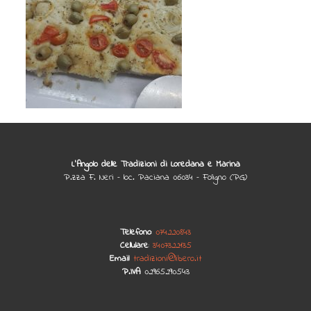
L'Angolo delle Tradizioni di Loredana e Marina
P.zza F. Neri – loc. Paciana 06034 – Foligno (PG)
Telefono
:
074220843
Cellulare
:
3407322135
Email
:
tradizioni@libero.it
P.IVA
: 02965290543